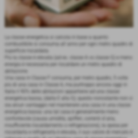
La classe energetica si calcola in base a quanto
combustibile si consuma all´anno per ogni metro quadro di
superficie riscaldata.
Più la classe è elevata (ad es. classe A vs classe G) e meno
energia è necessaria per riscaldare un metro quadro di
abitazione.
Una casa in Classe F consuma, per metro quadro, 5 volte
più di una casa in Classe A, ma purtroppo ancora oggi in
Italia il 90% delle abitazioni appartiene ad una classe
energetica bassa, (dalla E alla G); questo nonostante non ci
sia alcun vantaggio nel mantenere una casa in una classe
energetica bassa: una tal casa è generalmente meno
confortevole (causa umidità, spifferi, correnti d´aria,
insufficiente riscaldamento o refrigerazione), la spesa per
riscaldarla e refrigerarla è elevata, il suo valore di mercato è